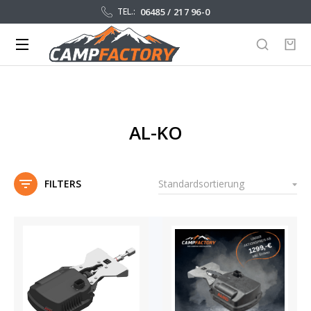
06485 / 217 96-0
TEL.:
AL-KO
FILTERS