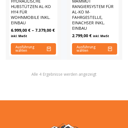
HYDRAULISCHE
MAMMUT
HUBSTÜTZEN AL-KO
RANGIERSYSTEM FÜR
HY4 FÜR
AL-KO M-
WOHNMOBILE INKL.
FAHRGESTELLE,
EINBAU
EINACHSER INKL.
EINBAU
6.999,00
€
–
7.379,00
€
2.799,00
€
inkl. MwSt
inkl. MwSt
Ausführung
Ausführung
wählen
wählen
Alle 4 Ergebnisse werden angezeigt