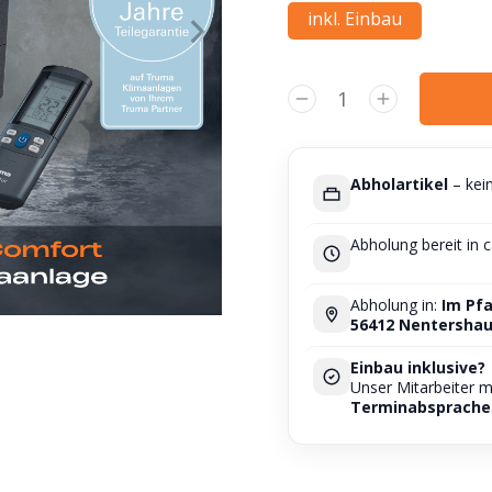
inkl. Einbau
Alternative:
Abholartikel
– kei
Abholung bereit in 
Abholung in:
Im Pfa
56412 Nentersha
Einbau inklusive?
Unser Mitarbeiter 
Terminabsprache