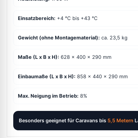
Einsatzbereich:
+4 °C bis +43 °C
Gewicht (ohne Montagematerial):
ca. 23,5 kg
Maße (L x B x H):
628 x 400 x 290 mm
Einbaumaße (L x B x H):
858 x 440 x 290 mm
Max. Neigung im Betrieb:
8%
Besonders geeignet für Caravans bis
5,5 Metern
L