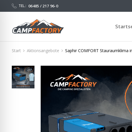
06485 / 217 96-0
TEL.:
Starts
Start
Aktionsangebote
Saphir COMFORT Stauraumklima ink
Sie befinden sich hier: