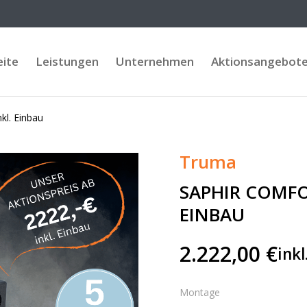
eite
Leistungen
Unternehmen
Aktionsangebot
l. Einbau
Truma
SAPHIR COMFO
EINBAU
2.222,00
€
ink
Montage