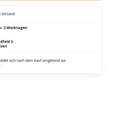
n Versand
ca.
2 Werktagen
dfeld 3
usen
meldet sich nach dem Kauf umgehend zur
.