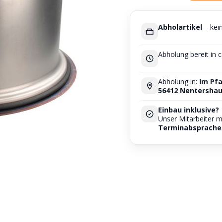
Abholartikel
– kei
Abholung bereit in 
Abholung in:
Im Pfa
56412 Nentersha
Einbau inklusive?
Unser Mitarbeiter 
Terminabsprache