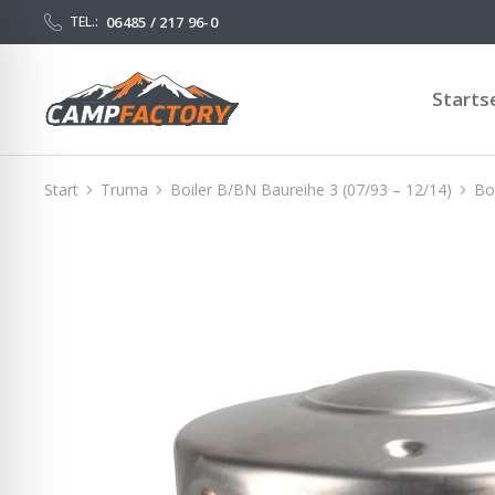
06485 / 217 96-0
TEL.:
Starts
Start
Truma
Boiler B/BN Baureihe 3 (07/93 – 12/14)
Bo
Sie befinden sich hier: