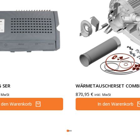
 SER
WÄRMETAUSCHERSET COMBI
870,95
€
. MwSt
inkl. MwSt
n den Warenkorb
In den Warenkorb