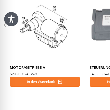
MOTOR/GETRIEBE A
STEUERUNG
529,95
€
549,95
€
inkl. MwSt
inkl
In den Warenkorb
I