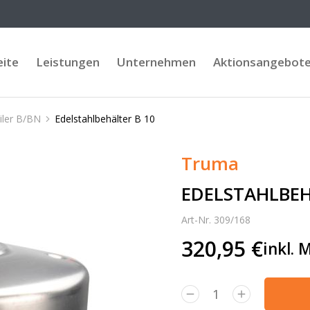
eite
Leistungen
Unternehmen
Aktionsangebot
iler B/BN
Edelstahlbehälter B 10
Truma
EDELSTAHLBEH
Art-Nr. 309/168
320,95
€
inkl. 
Alternative: