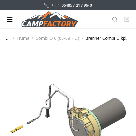
06485 / 217 96-0
TEL.:
Truma
Combi D 6 (05/08 – ...)
Brenner Combi D kpl.
Sie befinden sich hier: