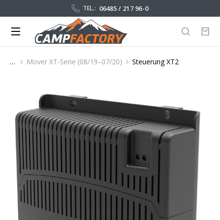
06485 / 217 96-0
TEL.:
Mover XT-Serie (08/19–07/20)
Steuerung XT2
Sie befinden sich hier: