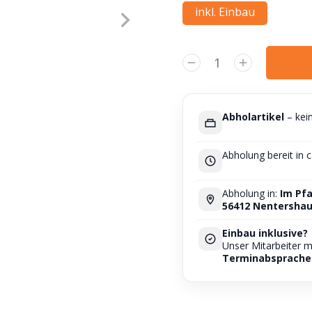
inkl. Einbau
Alternative:
Abholartikel
– kei
Abholung bereit in 
Abholung in:
Im Pfa
56412 Nentersha
Einbau inklusive?
Unser Mitarbeiter 
Terminabsprache