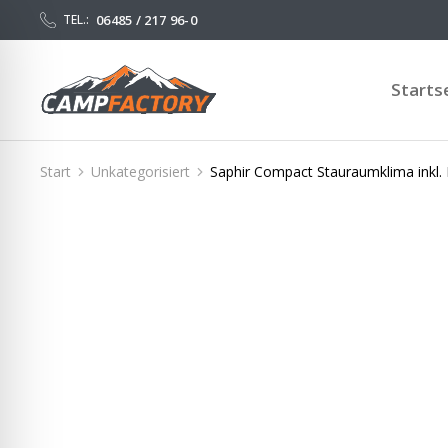
06485 / 217 96-0
TEL.:
Starts
Start
Unkategorisiert
Saphir Compact Stauraumklima inkl.
Sie befinden sich hier: