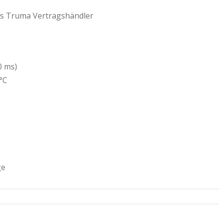
als Truma Vertragshändler
0 ms)
°C
ge