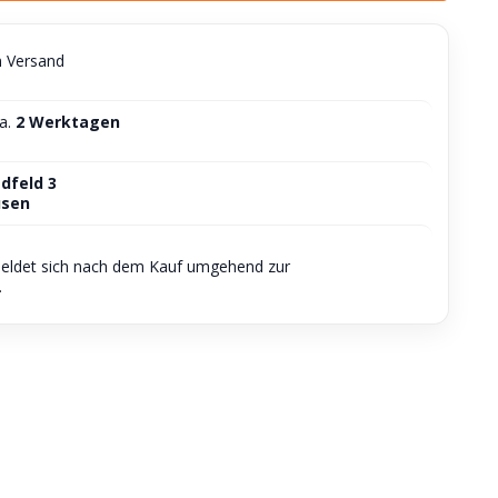
n Versand
ca.
2 Werktagen
dfeld 3
usen
meldet sich nach dem Kauf umgehend zur
.