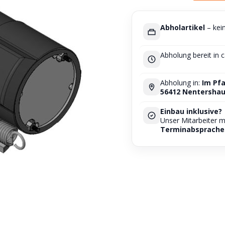
Abholartikel
– kei
Abholung bereit in 
Abholung in:
Im Pfa
56412 Nentersha
Einbau inklusive?
Unser Mitarbeiter 
Terminabsprache