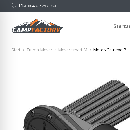
06485 / 217 96-0
TEL.:
Starts
Start
Truma Mover
Mover smart M
Motor/Getriebe B
Sie befinden sich hier: