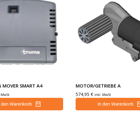
 MOVER SMART A4
MOTOR/GETRIEBE A
574,95
€
. MwSt
inkl. MwSt
n den Warenkorb
In den Warenkorb