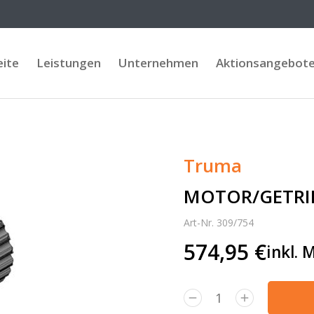
eite
Leistungen
Unternehmen
Aktionsangebot
Truma
MOTOR/GETRIE
Art-Nr. 309/754
574,95
€
inkl. 
Alternative: