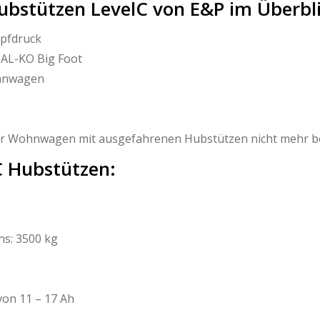
Hubstützen LevelC von E&P im Überbl
opfdruck
 AL-KO Big Foot
ohnwagen
 der Wohnwagen mit ausgefahrenen Hubstützen nicht mehr b
C Hubstützen:
s: 3500 kg
on 11 – 17 Ah