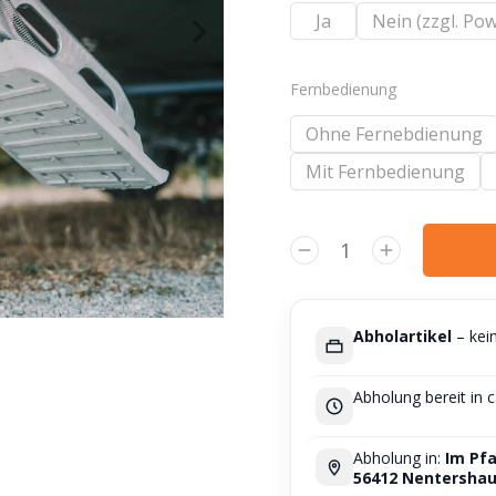
Ja
Nein (zzgl. Po
Fernbedienung
Ohne Fernebdienung
Mit Fernbedienung
Alternative:
Abholartikel
– kei
Abholung bereit in 
Abholung in:
Im Pfa
56412 Nentersha