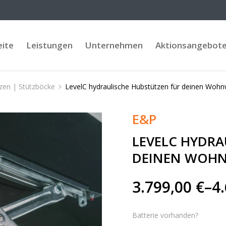
eite
Leistungen
Unternehmen
Aktionsangebot
tzen | Stützböcke
LevelC hydraulische Hubstützen für deinen Woh
E&P
LEVELC HYDRA
DEINEN WOH
3.799,00
€
–
4
Batterie vorhanden?