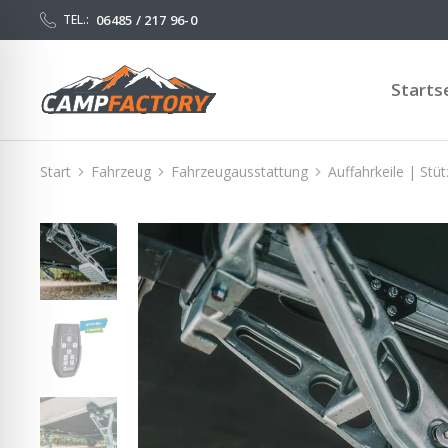
06485 / 217 96-0
TEL.:
Starts
Start
Fahrzeug
Fahrzeugausstattung
Auffahrkeile | Stü
Sie befinden sich hier: