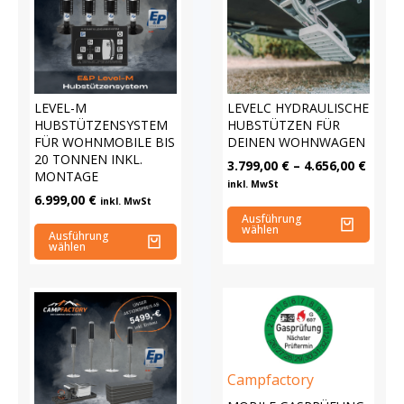
LEVEL-M
LEVELC HYDRAULISCHE
HUBSTÜTZENSYSTEM
HUBSTÜTZEN FÜR
FÜR WOHNMOBILE BIS
DEINEN WOHNWAGEN
20 TONNEN INKL.
3.799,00
€
–
4.656,00
€
MONTAGE
inkl. MwSt
6.999,00
€
inkl. MwSt
Ausführung
wählen
Ausführung
wählen
Campfactory