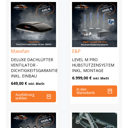
Maxxfan
E&P
DELUXE DACHLÜFTER
LEVEL M PRO
VENTILATOR -
HUBSTÜTZENSYSTEM
DICHTIGKEITSGARANTIE
INKL. MONTAGE
INKL. EINBAU
6.999,00
€
inkl. MwSt
649,00
€
inkl. MwSt
In den
Warenkorb
Ausführung
wählen