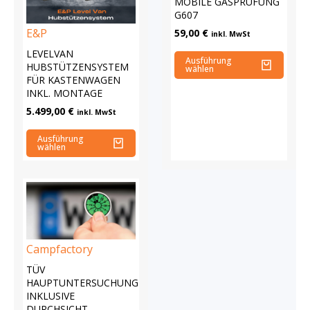
MOBILE GASPRÜFUNG
G607
E&P
59,00
€
inkl. MwSt
LEVELVAN
Ausführung
HUBSTÜTZENSYSTEM
wählen
FÜR KASTENWAGEN
INKL. MONTAGE
5.499,00
€
inkl. MwSt
Ausführung
wählen
Campfactory
TÜV
HAUPTUNTERSUCHUNG
INKLUSIVE
DURCHSICHT