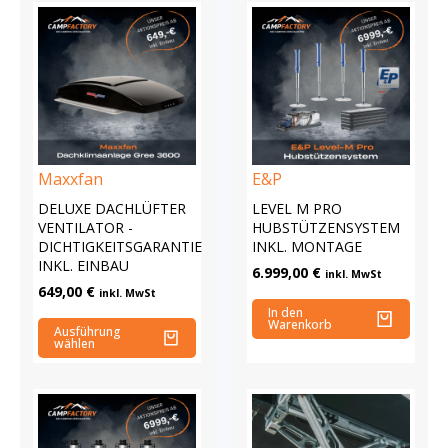
Maxxfan
E&P
DELUXE DACHLÜFTER
LEVEL M PRO
VENTILATOR -
HUBSTÜTZENSYSTEM
DICHTIGKEITSGARANTIE
INKL. MONTAGE
INKL. EINBAU
6.999,00
€
inkl. MwSt
649,00
€
inkl. MwSt
In den
Warenkorb
Ausführung
wählen