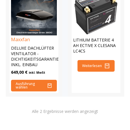
Maxxfan
LITHIUM BATTERIE 4
AH ECTIVE X CLESANA
DELUXE DACHLÜFTER
LC4CS
VENTILATOR -
DICHTIGKEITSGARANTIE
INKL. EINBAU
Weiterlesen
649,00
€
inkl. MwSt
Ausführung
wählen
Alle 2 Ergebnisse werden angezeigt