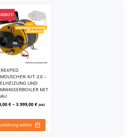
GEBOT!
EREXPED
MDUSCHER-KIT 2.0 –
SELHEIZUNG UND
MWASSERBOILER MIT
BAU
9,00
€
–
3.999,00
€
inkl.
usführung wählen