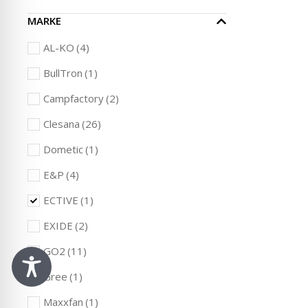
MARKE
AL-KO
(4)
BullTron
(1)
Campfactory
(2)
Clesana
(26)
Dometic
(1)
E&P
(4)
ECTIVE
(1)
EXIDE
(2)
GO2
(11)
Gree
(1)
Maxxfan
(1)