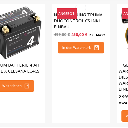
ANGEBOT!
AN
NACHRÜSTUNG TRUMA
DUOCONTROL CS INKL.
EINBAU
499,00
€
450,00
€
inkl. MwSt
In den Warenkorb
IUM BATTERIE 4 AH
TIG
VE X CLESANA LC4CS
WAR
DIE
WAR
Weiterlesen
EIN
2.99
MwSt
A