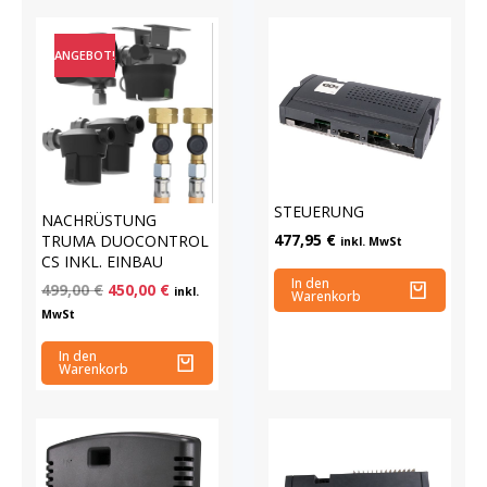
ANGEBOT!
STEUERUNG
NACHRÜSTUNG
477,95
€
TRUMA DUOCONTROL
inkl. MwSt
CS INKL. EINBAU
In den
499,00
€
450,00
€
inkl.
Warenkorb
MwSt
In den
Warenkorb