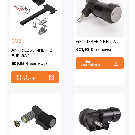
GO2
GETRIEBEEINHEIT A
621,95
€
ANTRIEBSEINHEIT B
inkl. MwSt
FÜR GO2
In den
609,95
€
inkl. MwSt
Warenkorb
In den
Warenkorb